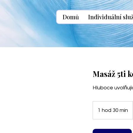
Domů
Individuální slu
Masáž 5ti 
Hluboce uvolňují
1 hod 30 min
1
h
o