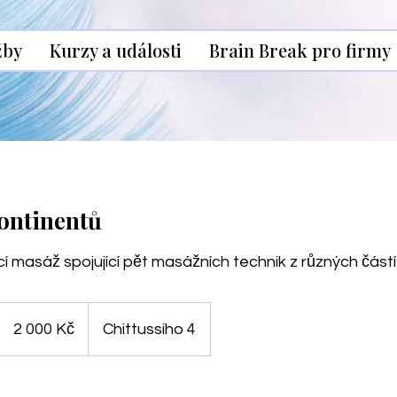
žby
Kurzy a události
Brain Break pro firmy
kontinentů
cí masáž spojující pět masážních technik z různých částí
2 000
českých
2 000 Kč
Chittussiho 4
korun