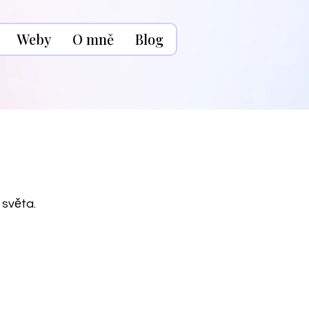
Weby
O mně
Blog
 světa.