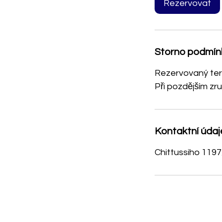
3
Rezervovat
0
m
i
Storno podmín
n
Rezervovaný term
Při pozdějším zr
Kontaktní údaj
Chittussiho 1197