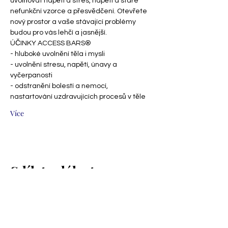
uvolňovat napětí a stres, napětí a staré 
nefunkční vzorce a přesvědčení. Otevřete 
nový prostor a vaše stávající problémy 
budou pro vás lehčí a jasnější.
ÚČINKY ACCESS BARS®
- hluboké uvolnění těla i mysli
- uvolnění stresu, napětí, únavy a 
vyčerpanosti
- odstranění bolestí a nemocí, 
nastartování uzdravujících procesů v těle
Více
Sdílet událost