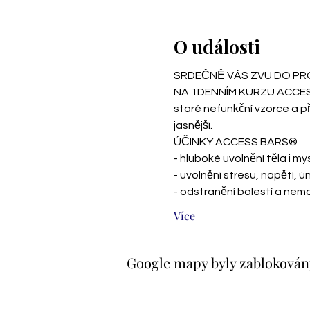
O události
SRDEČNĚ VÁS ZVU DO PRO
NA 1DENNÍM KURZU ACCESS B
staré nefunkční vzorce a p
jasnější.
ÚČINKY ACCESS BARS®
- hluboké uvolnění těla i mys
- uvolnění stresu, napětí, 
- odstranění bolestí a nemo
Více
Google mapy byly zablokovány