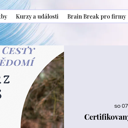
žby
Kurzy a události
Brain Break pro firmy
so 07.
Certifikova