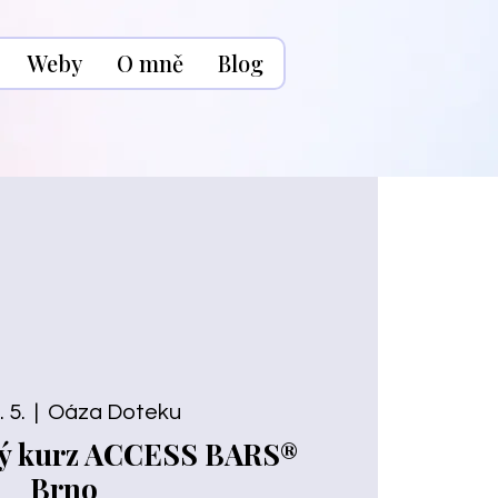
Weby
O mně
Blog
 5.
  |  
Oáza Doteku
ný kurz ACCESS BARS®
Brno