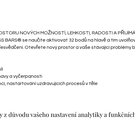
STORU NOVÝCH MOŽNOSTÍ, LEHKOSTI, RADOSTI A PŘIJÍMÁ
ARS® se naučíte aktivovat 32 bodů na hlavě a tím uvolňovat
řesvědčení. Otevřete nový prostor a vaše stávající problémy b
li
únavy a vyčerpanosti
cí, nastartování uzdravujících procesů v těle
 z důvodu vašeho nastavení analytiky a funkčníc