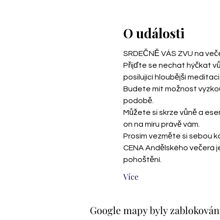
O události
SRDEČNĚ VÁS ZVU na večer 
Přijďte se nechat hýčkat vů
posilující hloubější medita
Budete mít možnost vyzkouš
podobě. 
Můžete si skrze vůně a esenc
on na míru právě vám. 
Prosím vezměte si sebou kar
CENA Andělského večera je
pohoštění. 
Více
Google mapy byly zablokovány