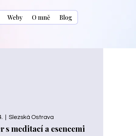
Weby
O mně
Blog
4.
  |  
Slezská Ostrava
r s meditací a esencemi