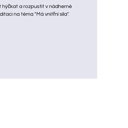
t hýčkat a rozpustit v nádherné
taci na téma "Má vnitřní síla".