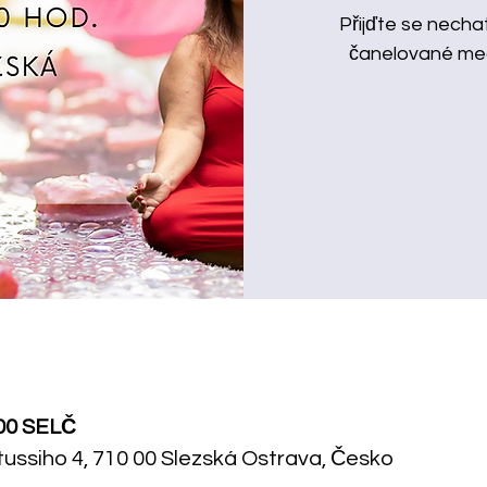
Přijďte se necha
čanelované medi
:00 SELČ
tussiho 4, 710 00 Slezská Ostrava, Česko