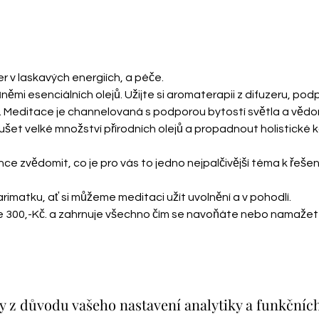
v laskavých energiích, a péče. 
němi esenciálních olejů. Užijte si aromaterapii z difuzeru, podp
ci. Meditace je channelovaná s podporou bytostí světla a vědom
et velké množství přírodních olejů a propadnout holistické ko
e zvědomit, co je pro vás to jedno nejpalčivější téma k řešení 
imatku, ať si můžeme meditaci užít uvolnění a v pohodlí. 
 300,-Kč. a zahrnuje všechno čím se navoňáte nebo namažete
 z důvodu vašeho nastavení analytiky a funkčníc