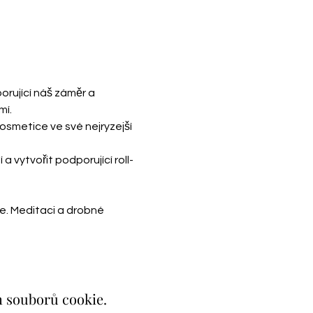
orující náš záměr a 
í. 
smetice ve své nejryzejší 
a vytvořit podporující roll-
. Meditaci a drobné 
h souborů cookie.