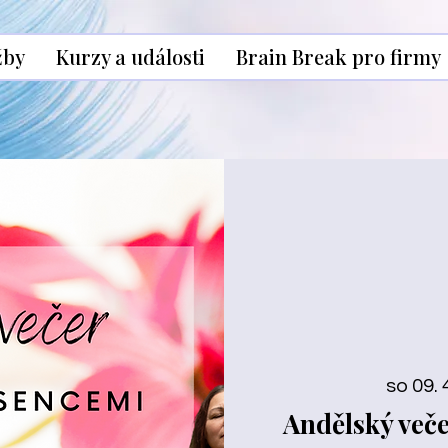
žby
Kurzy a události
Brain Break pro firmy
so 09. 
Andělský veče