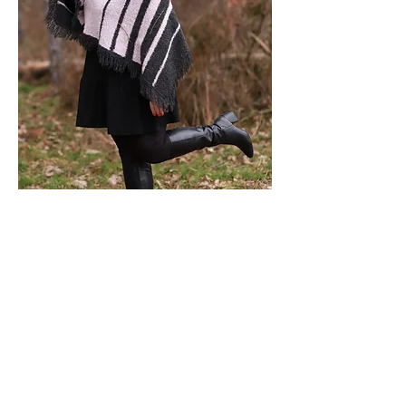
Chci se objednat
Možnost dárkových poukazů pro vaše
blízké...