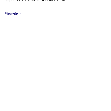
 ✨ podporu při uzdravování těla i duše
Více zde >
Sdílet událost
Chittussiho 4, 710 00 Slezská Ostrava, Czech
Address
Republic
Track
Log In
cestykvedomi@seznam.cz
Contact