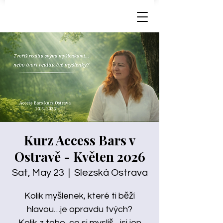
Kurz Access Bars v
Ostravě - Květen 2026
Sat, May 23
  |  
Slezská Ostrava
Kolik myšlenek, které ti běží
hlavou…je opravdu tvých?
Kolik z toho, co si myslíš…jsi jen