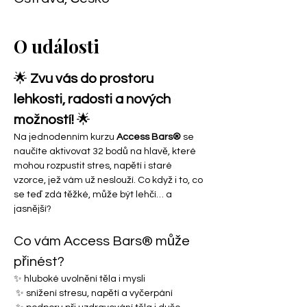
O události
🌟 
Zvu vás do prostoru 
lehkosti, radosti a nových 
možností!
 🌟
Na jednodenním kurzu 
Access Bars®
 se 
naučíte aktivovat 32 bodů na hlavě, které 
mohou rozpustit stres, napětí i staré 
vzorce, jež vám už neslouží. Co když i to, co 
se teď zdá těžké, může být lehčí… a 
jasnější?
Co vám Access Bars® může 
přinést?
✨ hluboké uvolnění těla i mysli
 ✨ snížení stresu, napětí a vyčerpání