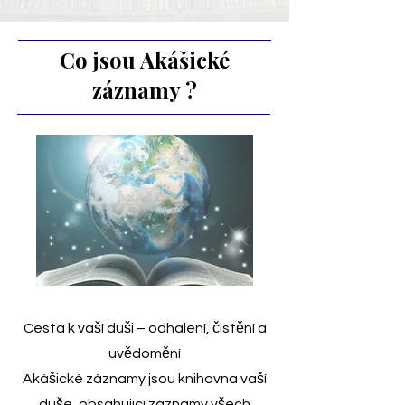
Co jsou Akášické
záznamy ?
Cesta k vaší duši – odhalení, čistění a
uvědomění
Akášické záznamy jsou knihovna vaší
duše, obsahující záznamy všech