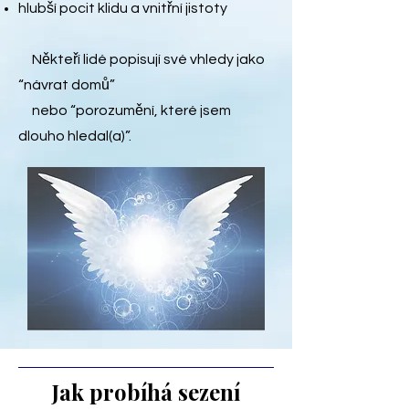
hlubší pocit klidu a vnitřní jistoty
Někteří lidé popisují své vhledy jako
“návrat domů”
nebo “porozumění, které jsem
dlouho hledal(a)”.
Jak probíhá sezení