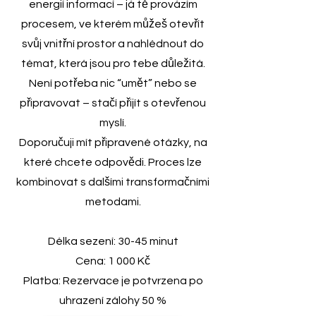
energií informací – já tě provázím
procesem, ve kterém můžeš otevřít
svůj vnitřní prostor a nahlédnout do
témat, která jsou pro tebe důležitá.
Není potřeba nic “umět” nebo se
připravovat – stačí přijít s otevřenou
myslí.
Doporučuji mít připravené otázky, na
které chcete odpovědi. Proces lze
kombinovat s dalšími transformačními
metodami.
Délka sezení: 30-45 minut
Cena: 1 000 Kč
Platba: Rezervace je potvrzena po
uhrazení zálohy 50 %