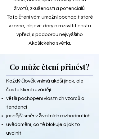
životů, zkušeností a potenciálů.
Toto čtení vám umožní pochopit staré
vzorce, objevit dary a rozsvítit cestu
vpřed, s podporou nejvyššího
Akášického světla.
Co může čtení přinést?
Každý člověk vnímá akáši jinak, ale
často klienti uvádějí:
větší pochopení vlastních vzorců a
tendencí
jasnější směr v životních rozhodnutích
uvědomění, co tě blokuje a jak to
uvolnit