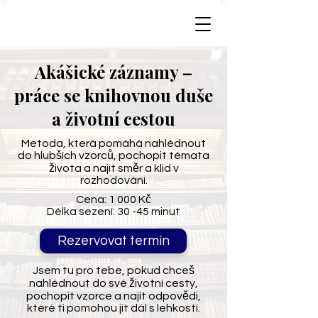
Akášické záznamy –
práce se knihovnou duše
a životní cestou
Metoda, která pomáhá nahlédnout
do hlubších vzorců, pochopit témata
života a najít směr a klid v
rozhodování.
Cena: 1 000 Kč
Délka sezení: 30 -45 minut
Rezervovat termín
Jsem tu pro tebe, pokud chceš
nahlédnout do své životní cesty,
pochopit vzorce a najít odpovědi,
které ti pomohou jít dál s lehkostí.