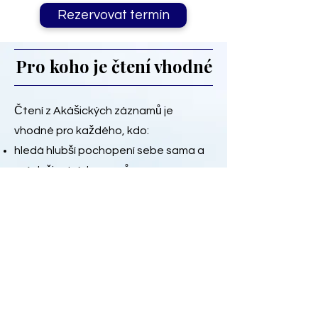
Rezervovat termín
Pro koho je čtení vhodné
Čtení z Akášických záznamů je
vhodné pro každého, kdo:
hledá hlubší pochopení sebe sama a
svých životních vzorců
chce vyčistit staré bloky a otevřít
prostor pro růst
touží po osobním vedení a vhledů
hledá propojení s vyšší energií a
vlastní duší