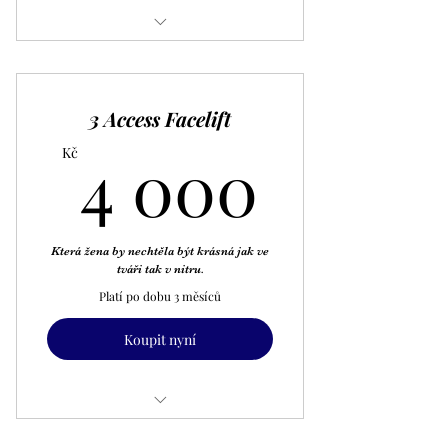
Terapie Access Bars
3 Access Facelift
4 000
4 000
Kč
Která žena by nechtěla být krásná jak ve
tváři tak v nitru.
Platí po dobu 3 měsíců
Koupit nyní
Access Energetický Facelift