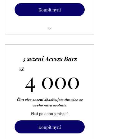
Koupit nyní
Masáž 5ti kontinentů
3 sezení Access Bars
4 000
4 000
Kč
Čím více sezení absolvujete tím více ze
svého nitra uvolníte
Platí po dobu 3 měsíců
Koupit nyní