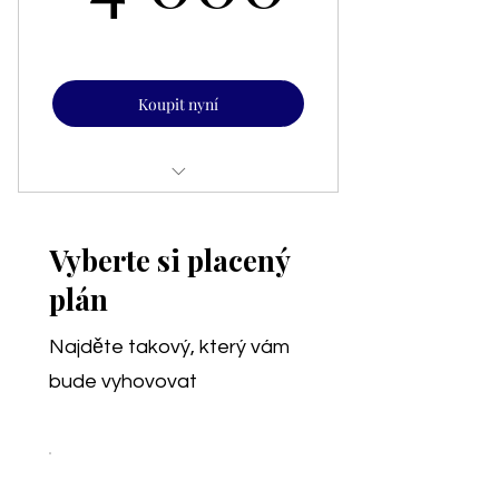
Koupit nyní
Mandala na míru, channelované
poselství, osobní roll-on
Vyberte si placený
podporující vlastní záměr.
plán
Najděte takový, který vám
bude vyhovovat