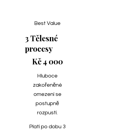
Best Value
3 Tělesné
procesy
4 000 Kč
Kč
4 000
Hluboce
zakořeněné
omezení se
postupně
rozpustí.
Platí po dobu 3