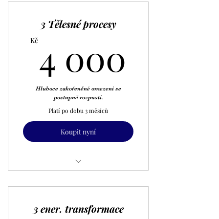
3 Tělesné procesy
4 000
4 000
Kč
Hluboce zakořeněné omezení se
postupně rozpustí.
Platí po dobu 3 měsíců
Koupit nyní
Access Tělesný proces
3 ener. transformace