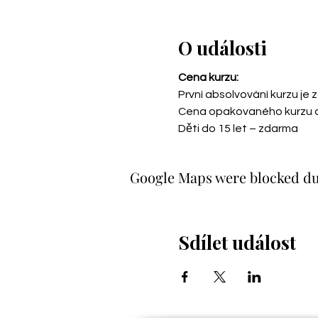
O události
Cena kurzu:
První absolvování kurzu je z
Cena opakovaného kurzu a st
Děti do 15 let – zdarma
Google Maps were blocked due
Sdílet událost